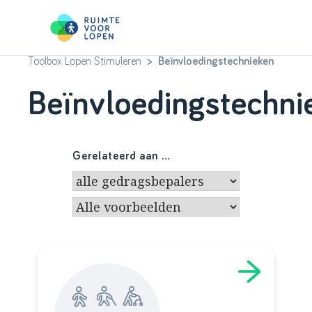
Toolbox Lopen Stimuleren
> Beïnvloedingstechnieken
Skip
to
Aan de slag
Beïnvloedingstechni
content
Check je aanpak
Gerelateerd aan …
Stappenplan
> ruimtevoorlopen.nl