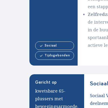
een stapp
Zelfred
de interv
in de buu
sportaan
actieve lee
Sociaal
Tijdsgebonden
Gericht op
Sociaal
kwetsbare 65-
Sociaal
plussers met
deelnem
bewegingsarmoede.