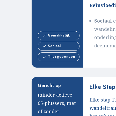
Beïnvloed
Sociaal c
wandeling
Gemakkelijk
onderlin
deelneme
Sociaal
Tijdsgebonden
Gericht op
Elke Stap
minder actieve
Elke stap T
65-plussers, met
wandeltrai
of zonder