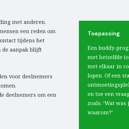
ding met anderen.
l mensen een reden om
Toepassing
contact tijdens het
Een buddy-pro
 de aanpak blijft
met hetzelfde (o
met elkaar in 
lopen. Of een s
den voor deelnemers
ontmoetingsple
 komen.
en toe een vraa
r de deelnemers om een
zoals: ‘Wat was
waarom?’