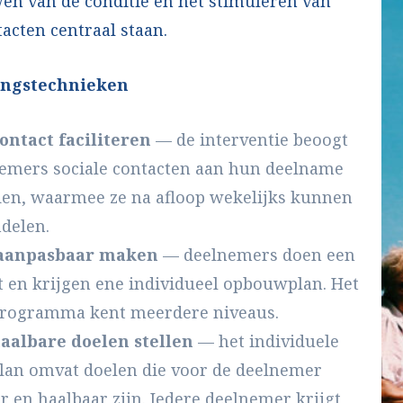
en van de conditie en het stimuleren van
tacten centraal staan.
ingstechnieken
ontact faciliteren
— de interventie beoogt
nemers sociale contacten aan hun deelname
en, waarmee ze na afloop wekelijks kunnen
delen.
aanpasbaar maken
— deelnemers doen een
t en krijgen ene individueel opbouwplan. Het
ogramma kent meerdere niveaus.
haalbare doelen stellen
— het individuele
an omvat doelen die voor de deelnemer
 en haalbaar zijn. Iedere deelnemer krijgt