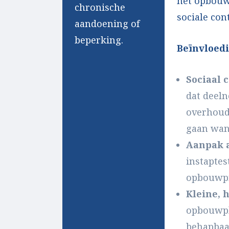
het opbouw
chronische
sociale con
aandoening of
beperking.
Beïnvloed
Sociaal c
dat deel
overhoud
gaan wan
Aanpak 
instaptes
opbouwpr
Kleine, 
opbouwpl
behapbaar