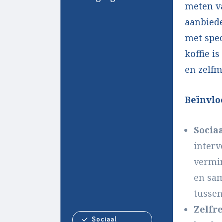
meten va
aanbied
met spec
koffie i
en zelf
Beïnvlo
Sociaa
interv
vermi
en sam
tussen
Zelfr
Sociaal