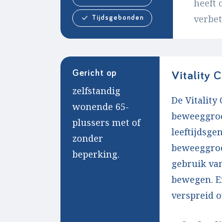
heeft 
verbet
Tijdsgebonden
Gericht op
Vitality 
zelfstandig
De Vitality
wonende 65-
beweeggroe
plussers met of
leeftijdsge
zonder
beweeggroe
beperking.
gebruik va
bewegen. Er
verspreid 