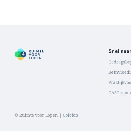
Snel naa
Gedragsbe
Beïnvloed
Praktijkvo
GAST-mod
© Ruimte voor Lopen |
Colofon