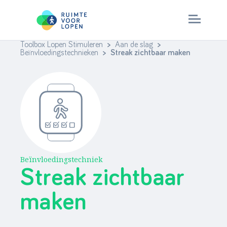
Toolbox Lopen Stimuleren
>
Aan de slag
>
Skip
Beïnvloedingstechnieken
> Streak zichtbaar maken
to
Aan de slag
content
Check je aanpak
Stappenplan
> ruimtevoorlopen.nl
Beïnvloedingstechniek
Streak zichtbaar
maken