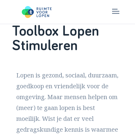
Toolbox Lopen
Skip
to
Aan de slag
Stimuleren
content
Check je aanpak
Lopen is gezond, sociaal, duurzaam,
Stappenplan
goedkoop en vriendelijk voor de
> ruimtevoorlopen.nl
omgeving. Maar mensen helpen om
(meer) te gaan lopen is best
moeilijk. Wist je dat er veel
gedragskundige kennis is waarmee