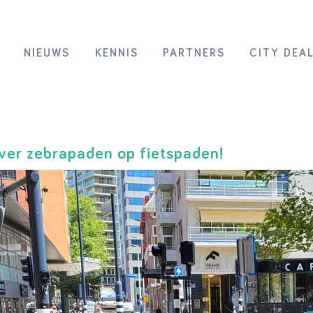
NIEUWS
KENNIS
PARTNERS
CITY DEA
er zebrapaden op fietspaden!