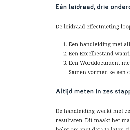
Eén leidraad, drie onder
De leidraad effectmeting loo
Een handleiding met al
Een Excelbestand waari
Een Worddocument met 
Samen vormen ze een co
Altijd meten in zes sta
De handleiding werkt met zes
resultaten. Dit maakt het ma
helpt om met data te laten z