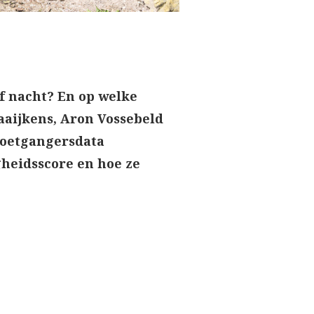
 of nacht? En op welke
aaijkens, Aron Vossebeld
 voetgangersdata
gheidsscore en hoe ze