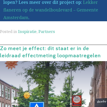
lopen? Lees meer over dit project op:
Lekker
flaneren op de wandelboulevard – Gemeente
Amsterdam
.
Posted in
Inspiratie
,
Partners
Zo meet je effect: dit staat er in de
leidraad effectmeting loopmaatregelen