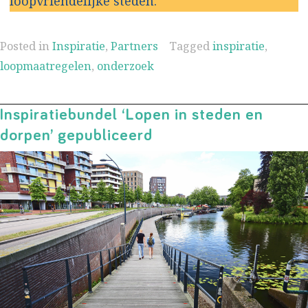
loopvriendelijke steden.
Posted in
Inspiratie
,
Partners
Tagged
inspiratie
,
loopmaatregelen
,
onderzoek
Inspiratiebundel ‘Lopen in steden en
dorpen’ gepubliceerd