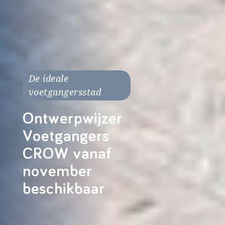
De ideale
voetgangersstad
Ontwerpwijzer
Voetgangers
CROW vanaf
november
beschikbaar