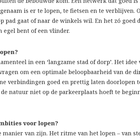
uiten de bebouwde kom. Een netwerk dat goed is 
enaam is er te lopen, te fietsen en te verblijven. O
p pad gaat of naar de winkels wil. En het zó goed 
 egel bent of een vlinder.
lopen?
amenteel in een ‘langzame stad of dorp’. Het idee
j vragen om een optimale beloopbaarheid van de di
e verbindingen goed en prettig laten doorlopen to
 de natuur niet op de parkeerplaats hoeft te begin
mbities voor lopen?
e manier van zijn. Het ritme van het lopen – van s