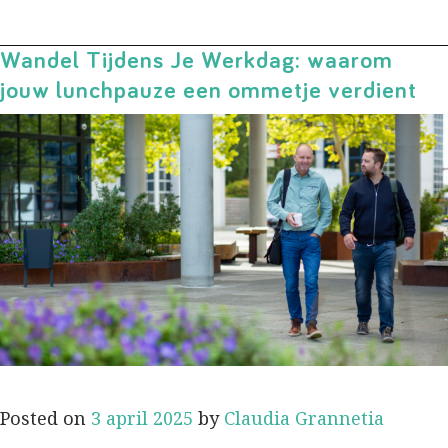
Wandel Tijdens Je Werkdag: waarom
jouw lunchpauze een ommetje verdient
Posted on
3 april 2025
by
Claudia Grannetia