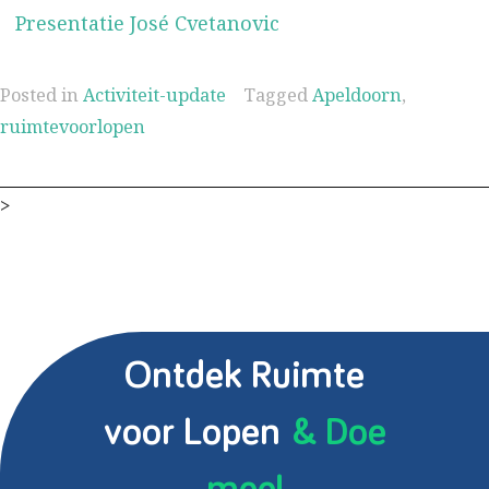
Presentatie José Cvetanovic
Posted in
Activiteit-update
Tagged
Apeldoorn
,
ruimtevoorlopen
>
Ontdek Ruimte
voor Lopen
& Doe