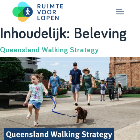
Skip
Inhoudelijk:
Beleving
to
NIEUWS
content
Queensland Walking Strategy
KENNIS
PARTNERS
CITY DEAL
MAGAZINES
Nationaal Masterplan