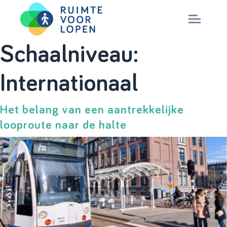
Skip
Schaalniveau:
to
NIEUWS
Internationaal
content
KENNIS
Het belang van een aantrekkelijke
looproute naar de halte
PARTNERS
CITY DEAL
MAGAZINES
Nationaal Masterplan