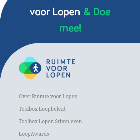
voor Lopen
& Doe
mee!
Over Ruimte voor Lopen
Toolbox Loopbeleid
Toolbox Lopen Stimuleren
LoopAwards