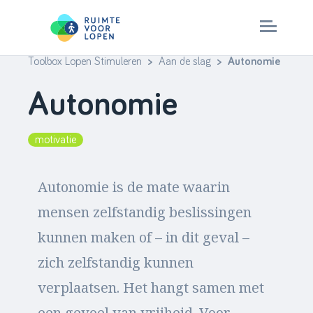
Toolbox Lopen Stimuleren
>
Aan de slag
> Autonomie
Skip
to
Aan de slag
Autonomie
content
Check je aanpak
motivatie
Stappenplan
Autonomie is de mate waarin
mensen zelfstandig beslissingen
> ruimtevoorlopen.nl
kunnen maken of – in dit geval –
zich zelfstandig kunnen
verplaatsen. Het hangt samen met
een gevoel van vrijheid. Voor