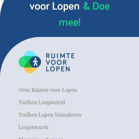
voor Lopen
& Doe
mee!
Over Ruimte voor Lopen
Toolbox Loopbeleid
Toolbox Lopen Stimuleren
LoopAwards