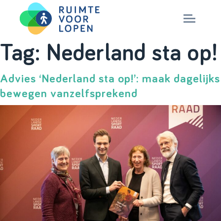
Skip
Tag:
Nederland sta op!
to
NIEUWS
content
Advies ‘Nederland sta op!’: maak dagelijks
bewegen vanzelfsprekend
KENNIS
PARTNERS
CITY DEAL
MAGAZINES
Nationaal Masterplan