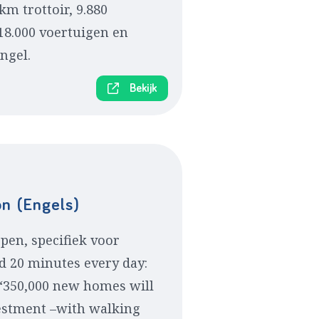
km trottoir, 9.880
 18.000 voertuigen en
ngel.
Bekijk
on (Engels)
open, specifiek voor
d 20 minutes every day:
 “350,000 new homes will
vestment –with walking