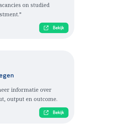
vacancies on studied
estment.”
Bekijk
wegen
meer informatie over
ut, output en outcome.
Bekijk