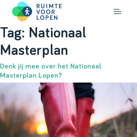
Skip
Tag:
Nationaal
to
NIEUWS
Masterplan
content
KENNIS
Denk jij mee over het Nationaal
Masterplan Lopen?
PARTNERS
CITY DEAL
MAGAZINES
Nationaal Masterplan