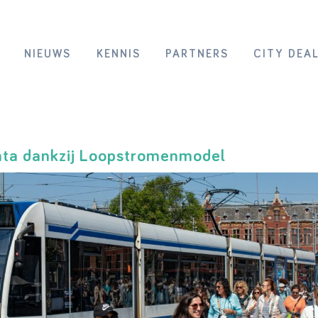
NIEUWS
KENNIS
PARTNERS
CITY DEA
data dankzij Loopstromenmodel