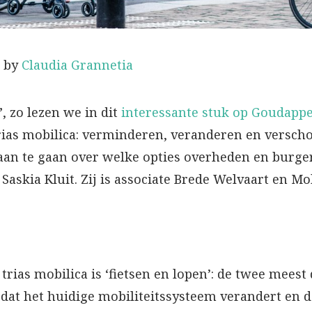
by
Claudia Grannetia
, zo lezen we in dit
interessante stuk op Goudappe
rias mobilica: verminderen, veranderen en verscho
an te gaan over welke opties overheden en burge
askia Kluit. Zij is associate Brede Welvaart en Mob
 trias mobilica is ‘fietsen en lopen’: de twee me
or dat het huidige mobiliteitssysteem verandert e