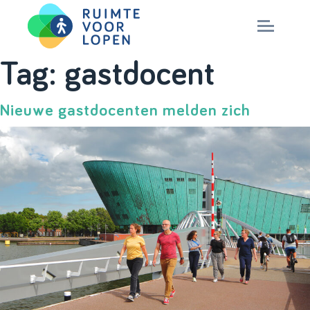
Skip
Tag:
gastdocent
to
NIEUWS
content
Nieuwe gastdocenten melden zich
KENNIS
PARTNERS
CITY DEAL
MAGAZINES
Nationaal Masterplan