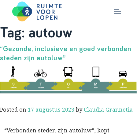
Skip
Tag:
autouw
to
NIEUWS
content
“Gezonde, inclusieve en goed verbonden
steden zijn autoluw”
KENNIS
PARTNERS
CITY DEAL
Posted on
17 augustus 2023
by
Claudia Grannetia
MAGAZINES
“Verbonden steden zijn autoluw”, kopt
Nationaal Masterplan