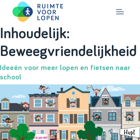
Skip
Inhoudelijk:
to
NIEUWS
Beweegvriendelijkheid
content
KENNIS
Ideeën voor meer lopen en fietsen naar
school
PARTNERS
CITY DEAL
MAGAZINES
Nationaal Masterplan