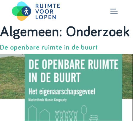
Skip
Algemeen:
Onderzoek
to
NIEUWS
content
De openbare ruimte in de buurt
KENNIS
PARTNERS
CITY DEAL
MAGAZINES
Nationaal Masterplan