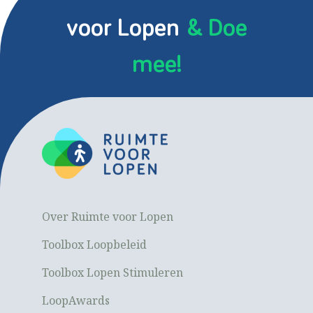
voor Lopen
& Doe
mee!
Over Ruimte voor Lopen
Toolbox Loopbeleid
Toolbox Lopen Stimuleren
LoopAwards