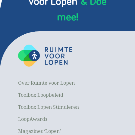
voor Lopen
& Doe
mee!
Over Ruimte voor Lopen
Toolbox Loopbeleid
Toolbox Lopen Stimuleren
LoopAwards
Magazines ‘Lopen’