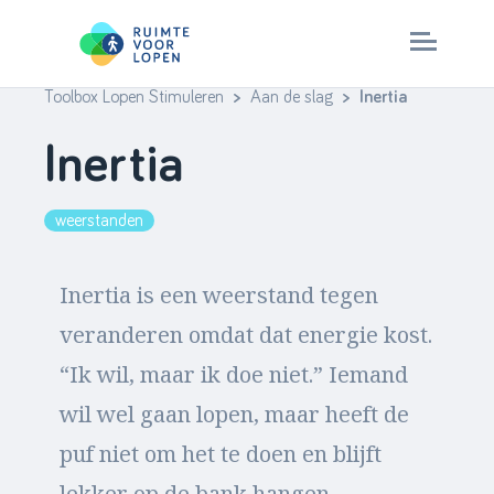
Toolbox Lopen Stimuleren
>
Aan de slag
> Inertia
Skip
to
Aan de slag
Inertia
content
Check je aanpak
weerstanden
Stappenplan
Inertia is een weerstand tegen
veranderen omdat dat energie kost.
> ruimtevoorlopen.nl
“Ik wil, maar ik doe niet.” Iemand
wil wel gaan lopen, maar heeft de
puf niet om het te doen en blijft
lekker op de bank hangen.