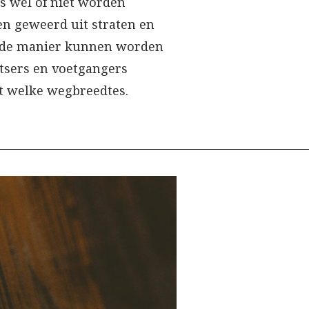
s wel of niet worden
n geweerd uit straten en
orde manier kunnen worden
tsers en voetgangers
 welke wegbreedtes.