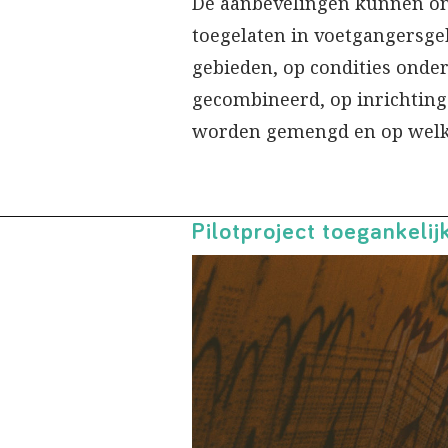
De aanbevelingen kunnen on
toegelaten in voetgangersge
gebieden, op condities ond
gecombineerd, op inrichtin
worden gemengd en op welk
Pilotproject toegankeli