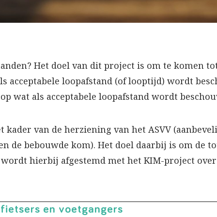
tanden? Het doel van dit project is om te komen tot
ls acceptabele loopafstand (of looptijd) wordt be
n op wat als acceptabele loopafstand wordt bescho
het kader van de herziening van het ASVV (aanbeve
n de bebouwde kom). Het doel daarbij is om de tot
r wordt hierbij afgestemd met het KIM-project ove
ietsers en voetgangers