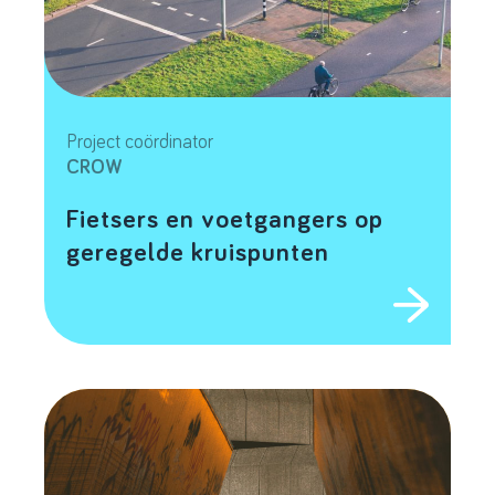
Project coördinator
CROW
Fietsers en voetgangers op
geregelde kruispunten