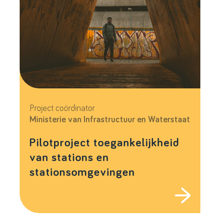
Project coördinator
Ministerie van Infrastructuur en Waterstaat
Pilotproject toegankelijkheid
van stations en
stationsomgevingen