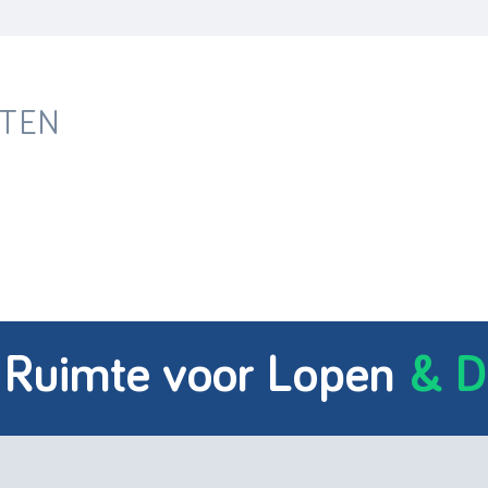
ITEN
 Ruimte voor Lopen
& D