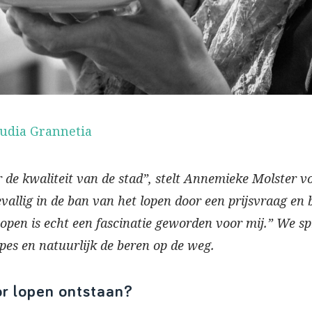
audia Grannetia
de kwaliteit van de stad”, stelt Annemieke Molster vol
llig in de ban van het lopen door een prijsvraag en b
open is echt een fascinatie geworden voor mij.” We s
es en natuurlijk de beren op de weg.
or lopen ontstaan?