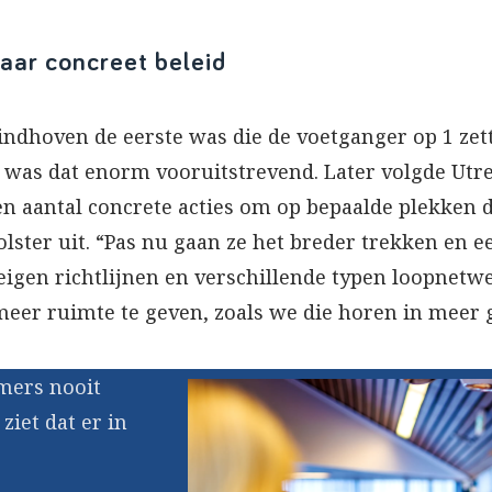
aar concreet beleid
indhoven de eerste was die de voetganger op 1 zette
jd was dat enorm vooruitstrevend. Later volgde Utr
n aantal concrete acties om op bepaalde plekken d
olster uit. “Pas nu gaan ze het breder trekken en 
eigen richtlijnen en verschillende typen loopnetw
eer ruimte te geven, zoals we die horen in meer
mmers nooit
iet dat er in