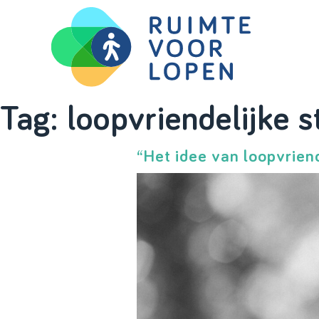
Skip
Tag:
loopvriendelijke 
to
content
“Het idee van loopvriend