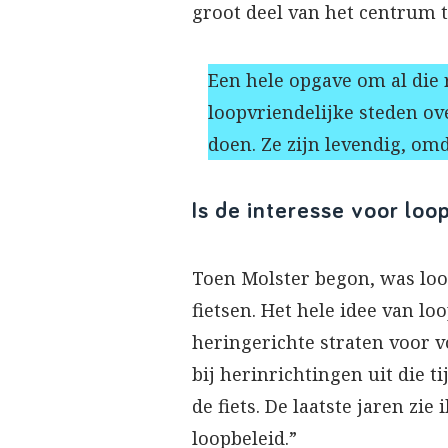
groot deel van het centrum 
Een hele opgave om al die
loopvriendelijke steden ov
doen. Ze zijn levendig, omd
Is de interesse voor loo
Toen Molster begon, was loo
fietsen. Het hele idee van l
heringerichte straten voor vo
bij herinrichtingen uit die 
de fiets. De laatste jaren z
loopbeleid.”