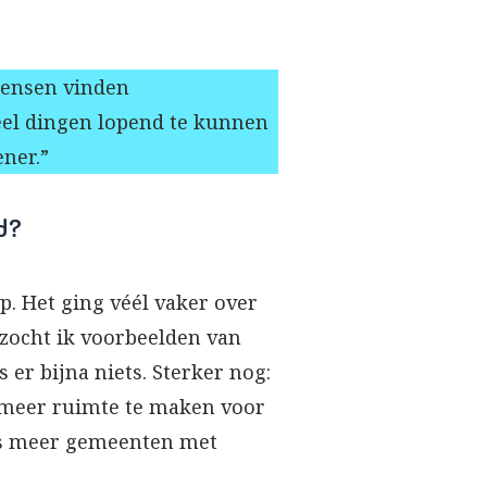
Mensen vinden
veel dingen lopend te kunnen
ener.”
d?
. Het ging véél vaker over
 zocht ik voorbeelden van
 er bijna niets. Sterker nog:
m meer ruimte te maken voor
eds meer gemeenten met