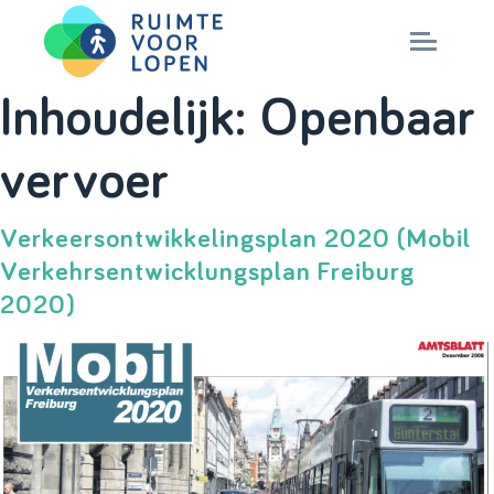
Skip
Inhoudelijk:
Openbaar
to
NIEUWS
vervoer
content
KENNIS
Verkeersontwikkelingsplan 2020 (Mobil
Verkehrsentwicklungsplan Freiburg
PARTNERS
2020)
CITY DEAL
MAGAZINES
Nationaal Masterplan