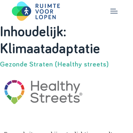
Skip
Inhoudelijk:
to
NIEUWS
Klimaatadaptatie
content
KENNIS
Gezonde Straten (Healthy streets)
PARTNERS
CITY DEAL
MAGAZINES
Nationaal Masterplan