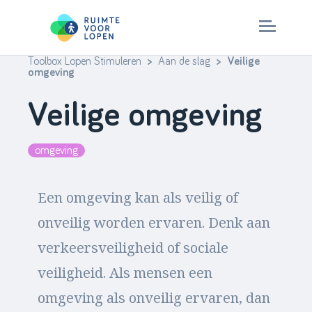
Toolbox Lopen Stimuleren
>
Aan de slag
> Veilige
Skip
omgeving
to
Aan de slag
Veilige omgeving
content
Check je aanpak
omgeving
Stappenplan
Een omgeving kan als veilig of
> ruimtevoorlopen.nl
onveilig worden ervaren. Denk aan
verkeersveiligheid of sociale
veiligheid. Als mensen een
omgeving als onveilig ervaren, dan