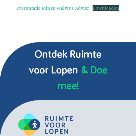
Presentatie Minze Walvius Advier
Downloaden
Ontdek Ruimte
voor Lopen
& Doe
mee!