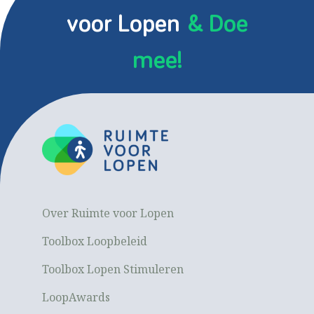
voor Lopen
& Doe
mee!
Over Ruimte voor Lopen
Toolbox Loopbeleid
Toolbox Lopen Stimuleren
LoopAwards