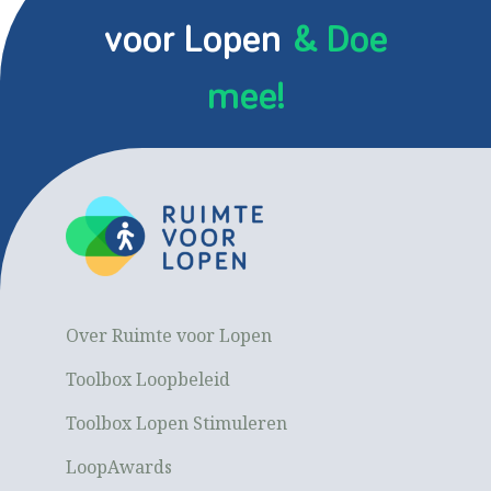
voor Lopen
& Doe
mee!
Over Ruimte voor Lopen
Toolbox Loopbeleid
Toolbox Lopen Stimuleren
LoopAwards