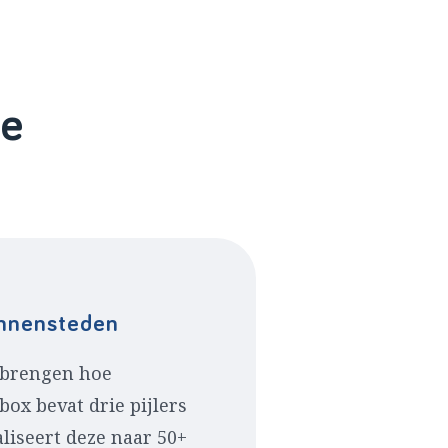
ke
innensteden
e brengen hoe
box bevat drie pijlers
aliseert deze naar 50+