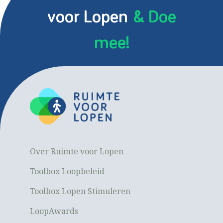
voor Lopen
& Doe
mee!
Over Ruimte voor Lopen
Toolbox Loopbeleid
Toolbox Lopen Stimuleren
LoopAwards