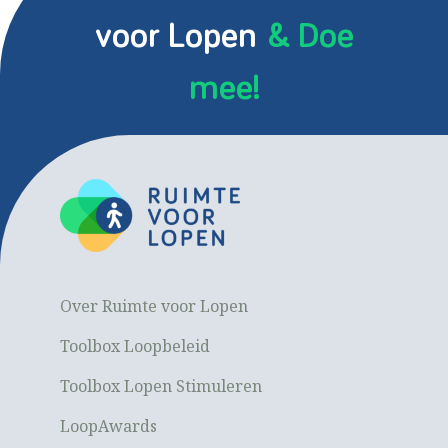
voor Lopen
& Doe
mee!
Over Ruimte voor Lopen
Toolbox Loopbeleid
Toolbox Lopen Stimuleren
LoopAwards