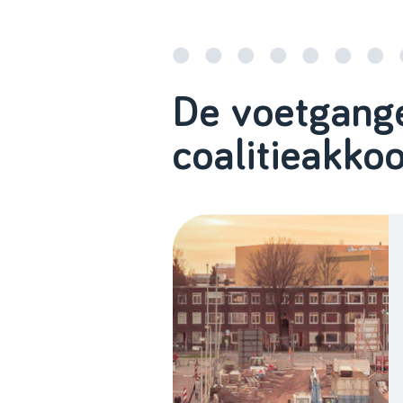
De voetgange
coalitieakk