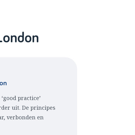
 London
don
‘good practice’
der uit. De principes
baar, verbonden en