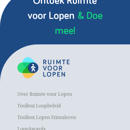
Ontdek Ruimte
voor Lopen
& Doe
mee!
Over Ruimte voor Lopen
Toolbox Loopbeleid
Toolbox Lopen Stimuleren
LoopAwards