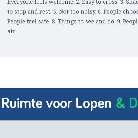
Everyone feels welcome. 2. Easy to cross. 3. Shad
to stop and rest. 5. Not too noisy. 6. People choo
People feel safe. 8. Things to see and do. 9. Peopl
air.
 Ruimte voor Lopen
& D