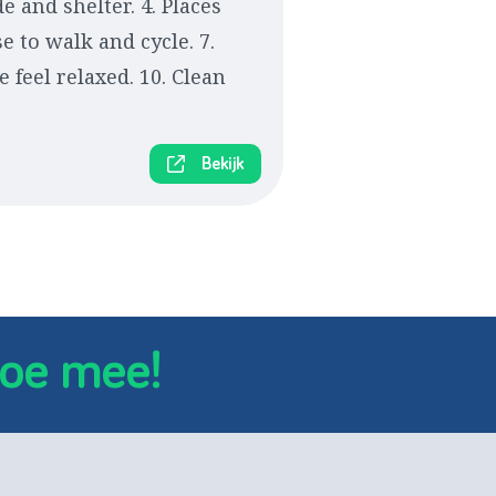
e and shelter. 4. Places
se to walk and cycle. 7.
e feel relaxed. 10. Clean
Bekijk
oe mee!