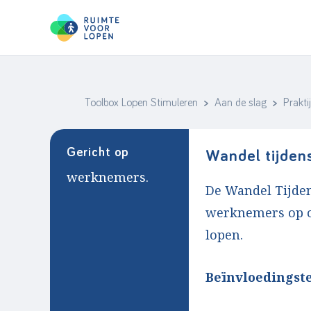
Toolbox Lopen Stimuleren
>
Aan de slag
>
Prakti
Skip
to
content
Gericht op
Wandel tijden
werknemers.
De Wandel Tijde
werknemers op om
lopen.
Beïnvloedingst