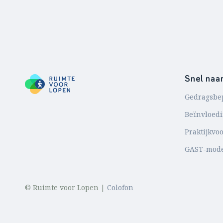
Snel naa
Gedragsbe
Beïnvloed
Praktijkvo
GAST-mod
© Ruimte voor Lopen |
Colofon