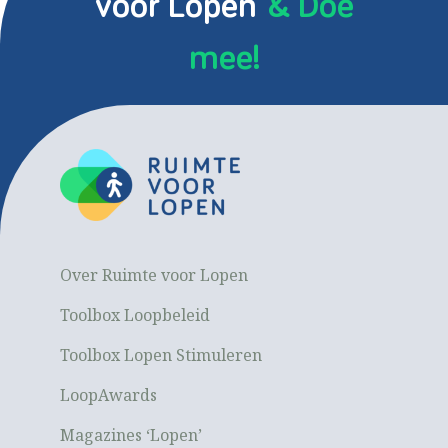
voor Lopen
& Doe
mee!
Over Ruimte voor Lopen
Toolbox Loopbeleid
Toolbox Lopen Stimuleren
LoopAwards
Magazines ‘Lopen’