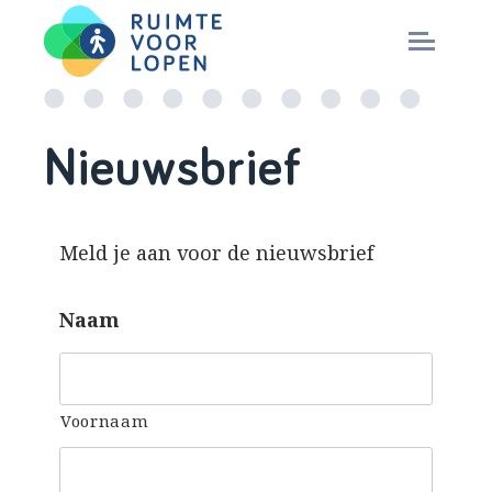
Skip
to
NIEUWS
Nieuwsbrief
content
KENNIS
Meld je aan voor de nieuwsbrief
PARTNERS
Naam
CITY DEAL
MAGAZINES
Voornaam
Nationaal Masterplan