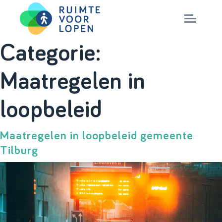
Skip
Categorie:
to
NIEUWS
Maatregelen in
content
KENNIS
loopbeleid
PARTNERS
Maatregelen in loopbeleid gemeente
Tilburg
CITY DEAL
MAGAZINES
Nationaal Masterplan