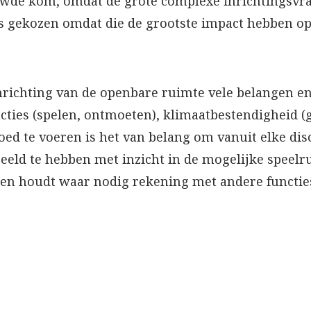
de kom, omdat de grote complexe inrichtingsvra
 gekozen omdat die de grootste impact hebben op
 inrichting van de openbare ruimte vele belangen e
ncties (spelen, ontmoeten), klimaatbestendigheid (
oed te voeren is het van belang om vanuit elke dis
eld te hebben met inzicht in de mogelijke speelru
 en houdt waar nodig rekening met andere functie