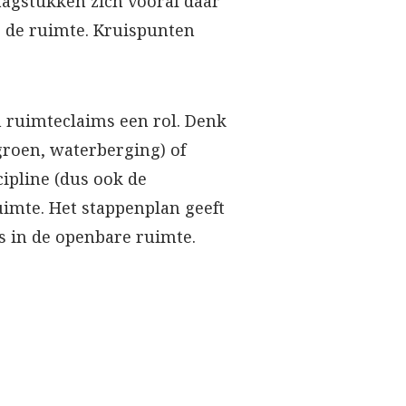
agstukken zich vooral daar
 de ruimte. Kruispunten
n ruimteclaims een rol. Denk
groen, waterberging) of
cipline (dus ook de
imte. Het stappenplan geeft
s in de openbare ruimte.