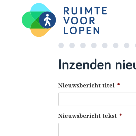
Skip
to
Inzenden nie
content
Nieuwsbericht titel
*
Nieuwsbericht tekst
*